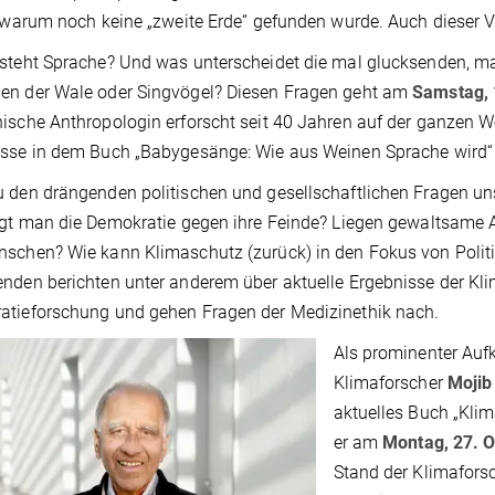
, warum noch keine „zweite Erde“ gefunden wurde. Auch dieser Vo
steht Sprache? Und was unterscheidet die mal glucksenden, m
en der Wale oder Singvögel? Diesen Fragen geht am
Samstag, 
ische Anthropologin erforscht seit 40 Jahren auf der ganzen W
isse in dem Buch „Babygesänge: Wie aus Weinen Sprache wird
 den drängenden politischen und gesellschaftlichen Fragen uns
igt man die Demokratie gegen ihre Feinde? Liegen gewaltsame 
schen? Wie kann Klimaschutz (zurück) in den Fokus von Politi
nden berichten unter anderem über aktuelle Ergebnisse der Kl
tieforschung und gehen Fragen der Medizinethik nach.
Als prominenter Aufk
Klimaforscher
Mojib 
aktuelles Buch „Klim
er am
Montag, 27. 
Stand der Klimafors