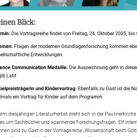
inen Blick:
rmin:
Die Vortragsreihe findet von Freitag, 24. Oktober 2025, bi
emen:
Fragen der modernen Grundlagenforschung kommen ebenso
ellschaftliche Entwicklungen.
ience Communication Medaille:
Die Auszeichnung geht in dies
ib Latif.
elpreisträgerin und Kindervortrag:
Ebenfalls zu Gast ist die No
tmals ein Vortrag für Kinder auf dem Programm.
im diesjährigen Literaturherbst dreht sich in der Paulinerkirch
les um Sachbücher und spannende Forschungsfragen. Elf inter
nnen sind zu Gast in der Vortragsreihe „Wissenschaft beim Götti