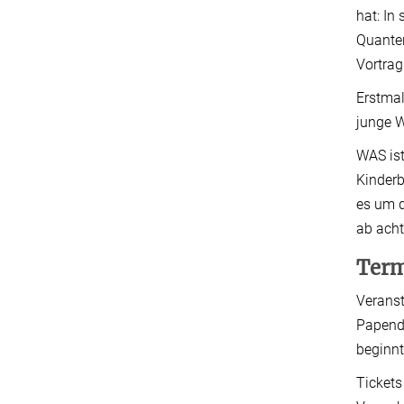
hat: In
Quanten
Vortrag
Erstmal
junge W
WAS ist
Kinder
es um d
ab acht
Term
Veranst
Papendi
beginnt
Tickets