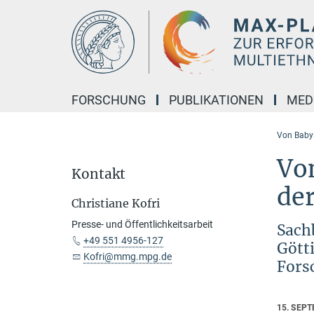
Hauptinhalt
FORSCHUNG
PUBLIKATIONEN
MED
Von Babys
Vo
Kontakt
de
Christiane Kofri
Presse- und Öffentlichkeitsarbeit
Sach
+49 551 4956-127
Gött
Kofri@mmg.mpg.de
Fors
15. SEP