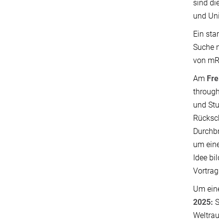
sind di
und Uni
Ein sta
Suche 
von mR
Am
Fre
through
und Stu
Rücksch
Durchbr
um eine
Idee bi
Vortrag
Um eine
2025:
S
Weltrau