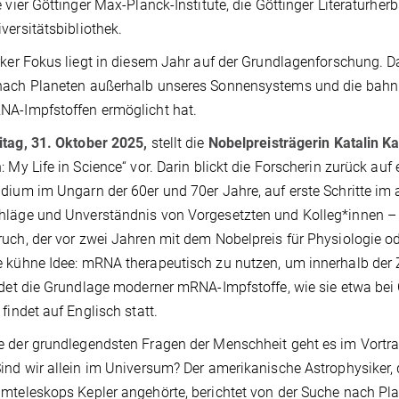
e vier Göttinger Max-Planck-Institute, die Göttinger Literaturh
versitätsbibliothek.
rker Fokus liegt in diesem Jahr auf der Grundlagenforschung. D
nach Planeten außerhalb unseres Sonnensystems und die bahn
NA-Impfstoffen ermöglicht hat.
itag, 31. Oktober 2025,
stellt die
Nobelpreisträgerin
Katalin Ka
: My Life in Science“ vor. Darin blickt die Forscherin zurück auf
dium im Ungarn der 60er und 70er Jahre, auf erste Schritte i
läge und Unverständnis von Vorgesetzten und Kolleg*innen – 
uch, der vor zwei Jahren mit dem Nobelpreis für Physiologie od
 kühne Idee: mRNA therapeutisch zu nutzen, um innerhalb der Z
ldet die Grundlage moderner mRNA-Impfstoffe, wie sie etwa b
 findet auf Englisch statt.
 der grundlegendsten Fragen der Menschheit geht es im Vortr
ind wir allein im Universum? Der amerikanische Astrophysiker,
mteleskops Kepler angehörte, berichtet von der Suche nach P