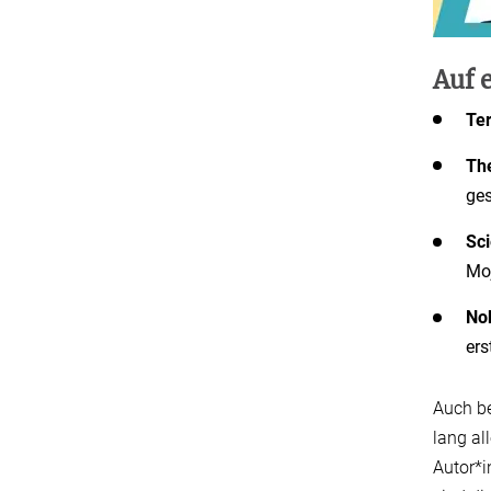
Auf e
Te
Th
ges
Sc
Moj
Nob
ers
Auch be
lang al
Autor*i