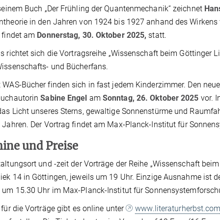
 seinem Buch „Der Frühling der Quantenmechanik“ zeichnet
Han
theorie in den Jahren von 1924 bis 1927 anhand des Wirkens 
 findet am
Donnerstag, 30. Oktober 2025,
statt.
s richtet sich die Vortragsreihe „Wissenschaft beim Göttinger L
issenschafts- und Bücherfans.
 WAS-Bücher finden sich in fast jedem Kinderzimmer. Den neuen
buchautorin
Sabine Engel
am
Sonntag, 26. Oktober 2025
vor. 
as Licht unseres Sterns, gewaltige Sonnenstürme und Raumfahrt
 Jahren. Der Vortrag findet am Max-Planck-Institut für Sonnen
ine und Preise
altungsort und -zeit der Vorträge der Reihe „Wissenschaft beim G
ek 14 in Göttingen, jeweils um 19 Uhr. Einzige Ausnahme ist de
 um 15.30 Uhr im Max-Planck-Institut für Sonnensystemforschu
 für die Vorträge gibt es online unter
www.literaturherbst.co