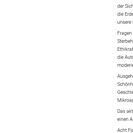
der Sic
die Erd
unsere 
Fragen 
Sterbeh
Ethikra
die Aut
moderie
Ausgehe
Schönhe
Geschle
Mikroa
Das akt
einen A
Acht Fo