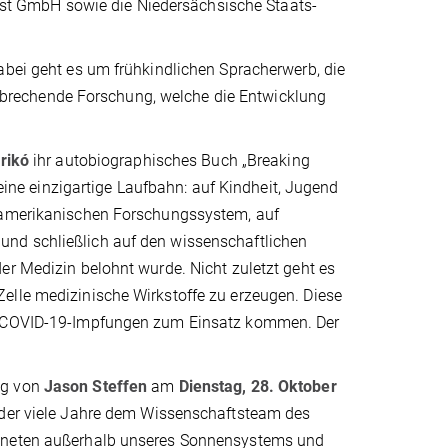
erbst GmbH sowie die Niedersächsische Staats-
abei geht es um frühkindlichen Spracherwerb, die
brechende Forschung, welche die Entwicklung
rikó
ihr autobiographisches Buch „Breaking
 eine einzigartige Laufbahn: auf Kindheit, Jugend
m amerikanischen Forschungssystem, auf
und schließlich auf den wissenschaftlichen
er Medizin belohnt wurde. Nicht zuletzt geht es
elle medizinische Wirkstoffe zu erzeugen. Diese
ei COVID-19-Impfungen zum Einsatz kommen. Der
ag von
Jason Steffen
am
Dienstag, 28. Oktober
 der viele Jahre dem Wissenschaftsteam des
laneten außerhalb unseres Sonnensystems und