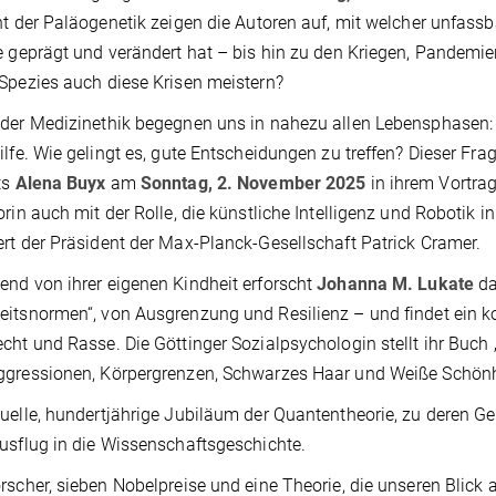
ht der Paläogenetik zeigen die Autoren auf, mit welcher unfass
e geprägt und verändert hat – bis hin zu den Kriegen, Pandemi
Spezies auch diese Krisen meistern?
der Medizinethik begegnen uns in nahezu allen Lebensphasen: v
ilfe. Wie gelingt es, gute Entscheidungen zu treffen? Dieser F
ts
Alena Buyx
am
Sonntag, 2. November 2025
in ihrem Vortrag
orin auch mit der Rolle, die künstliche Intelligenz und Robotik 
rt der Präsident der Max-Planck-Gesellschaft Patrick Cramer.
nd von ihrer eigenen Kindheit erforscht
Johanna M. Lukate
da
itsnormen“, von Ausgrenzung und Resilienz – und findet ein
cht und Rasse. Die Göttinger Sozialpsychologin stellt ihr Buch
ggressionen, Körpergrenzen, Schwarzes Haar und Weiße Schö
uelle, hundertjährige Jubiläum der Quantentheorie, zu deren Geb
usflug in die Wissenschaftsgeschichte.
rscher, sieben Nobelpreise und eine Theorie, die unseren Blick 