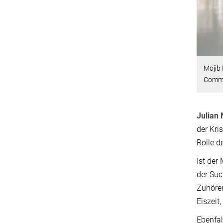
Mojib 
Commu
Julian
der Kri
Rolle d
Ist der
der Suc
Zuhöre
Eiszeit
Ebenfal