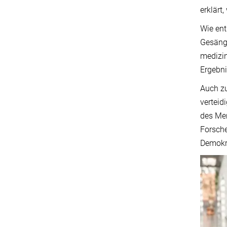
erklärt
Wie ent
Gesäng
medizin
Ergebn
Auch zu
verteid
des Men
Forsche
Demokra