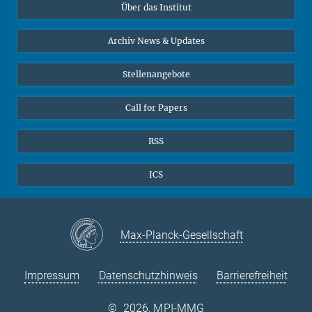
Über das Institut
Online-Vorträge
Sekretariat Prof. Vertovec
Interviews zum Thema "Diversity"
Archiv News & Updates
Marina Adomeit
+49 (551) 4956 - 126
Stellenangebote
+49 (551) 4956 - 173
✉ adomeit(at)mmg.mpg.de
Call for Papers
RSS
ICS
Max-Planck-Gesellschaft
Impressum
Datenschutzhinweis
Barrierefreiheit
©
2026, MPI-MMG