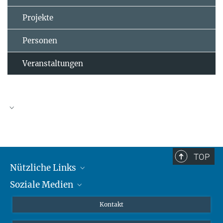
Projekte
Personen
Veranstaltungen
TOP
Nützliche Links
Soziale Medien
MMG Alumni Corner
Publikationen
Linkedin
Kontakt
Prof. Dr. Dr. h.c. Steven Vertovec, Gründungsdirektor
Datenvisualisierung
Bluesky