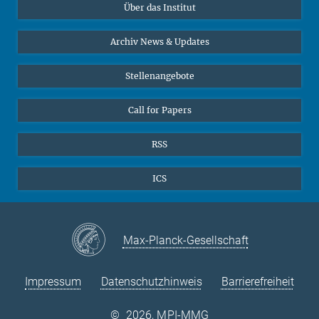
Über das Institut
Online-Vorträge
Sekretariat Prof. Vertovec
Interviews zum Thema "Diversity"
Archiv News & Updates
Marina Adomeit
+49 (551) 4956 - 126
Stellenangebote
+49 (551) 4956 - 173
✉ adomeit(at)mmg.mpg.de
Call for Papers
RSS
ICS
Max-Planck-Gesellschaft
Impressum
Datenschutzhinweis
Barrierefreiheit
©
2026, MPI-MMG