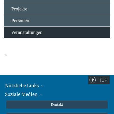
Projekte
Personen
Veranstaltungen
TOP
Nützliche Links
Soziale Medien
MMG Alumni Corner
Publikationen
Linkedin
Kontakt
Prof. Dr. Dr. h.c. Steven Vertovec, Gründungsdirektor
Datenvisualisierung
Bluesky