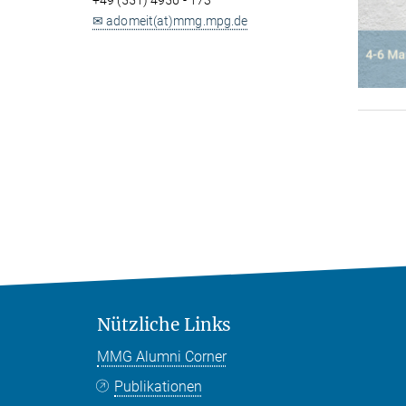
+49 (551) 4956 - 173
✉ adomeit(at)mmg.mpg.de
Nützliche Links
MMG Alumni Corner
Publikationen