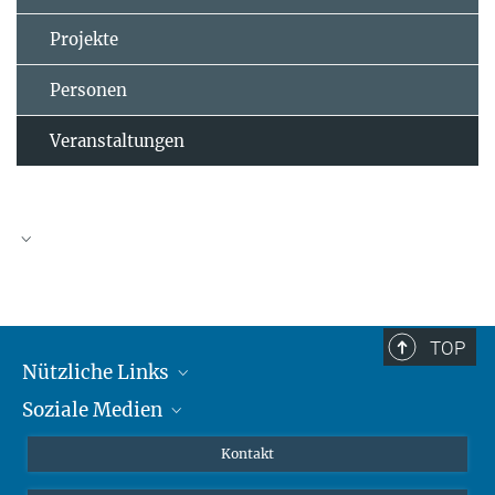
Projekte
Personen
Veranstaltungen
TOP
Nützliche Links
Soziale Medien
MMG Alumni Corner
Publikationen
Linkedin
Kontakt
Prof. Dr. Dr. h.c. Steven Vertovec, Gründungsdirektor
Datenvisualisierung
Bluesky