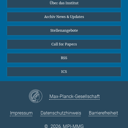
Über das Institut
Online-Vorträge
Sekretariat Prof. Vertovec
Interviews zum Thema "Diversity"
Archiv News & Updates
Marina Adomeit
+49 (551) 4956 - 126
Stellenangebote
+49 (551) 4956 - 173
✉ adomeit(at)mmg.mpg.de
Call for Papers
RSS
ICS
Max-Planck-Gesellschaft
Impressum
Datenschutzhinweis
Barrierefreiheit
©
2026, MPI-MMG