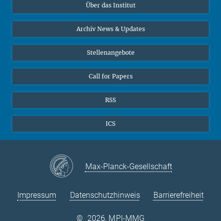
Über das Institut
Online-Vorträge
Sekretariat Prof. Vertovec
Interviews zum Thema "Diversity"
Archiv News & Updates
Marina Adomeit
+49 (551) 4956 - 126
Stellenangebote
+49 (551) 4956 - 173
✉ adomeit(at)mmg.mpg.de
Call for Papers
RSS
ICS
Max-Planck-Gesellschaft
Impressum
Datenschutzhinweis
Barrierefreiheit
©
2026, MPI-MMG