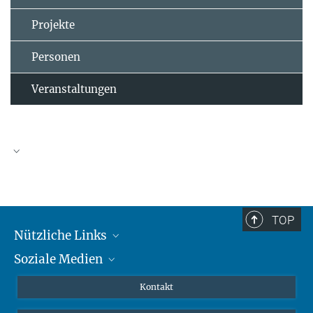
Projekte
Personen
Veranstaltungen
TOP
Nützliche Links
Soziale Medien
MMG Alumni Corner
Publikationen
Linkedin
Kontakt
Prof. Dr. Dr. h.c. Steven Vertovec, Gründungsdirektor
Datenvisualisierung
Bluesky