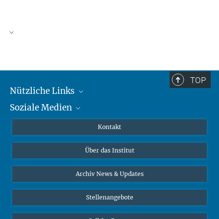
TOP
Nützliche Links
Soziale Medien
MMG Alumni Corner
Publikationen
Linkedin
Kontakt
Datenvisualisierung
Bluesky
Über das Institut
Online-Vorträge
Interviews zum Thema "Diversity"
Archiv News & Updates
Stellenangebote