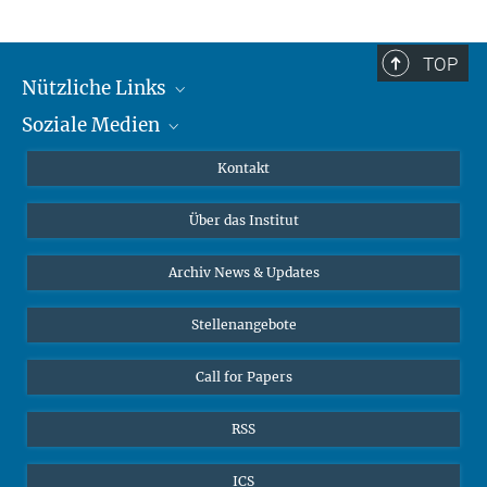
TOP
Nützliche Links
Soziale Medien
MMG Alumni Corner
Publikationen
Linkedin
Kontakt
Datenvisualisierung
Bluesky
Über das Institut
Online-Vorträge
Interviews zum Thema "Diversity"
Archiv News & Updates
Stellenangebote
Call for Papers
RSS
ICS