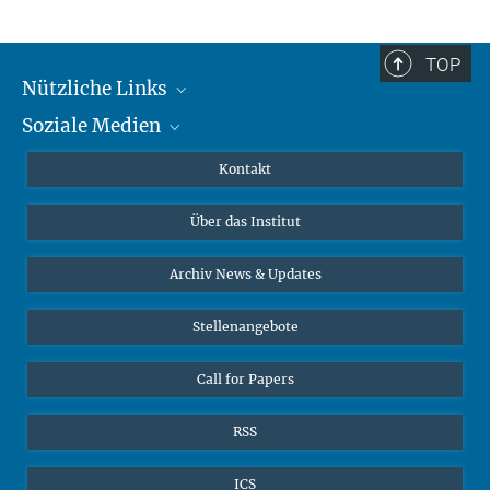
TOP
Nützliche Links
Soziale Medien
MMG Alumni Corner
Publikationen
Linkedin
Kontakt
Datenvisualisierung
Bluesky
Über das Institut
Online-Vorträge
Interviews zum Thema "Diversity"
Archiv News & Updates
Stellenangebote
Call for Papers
RSS
ICS