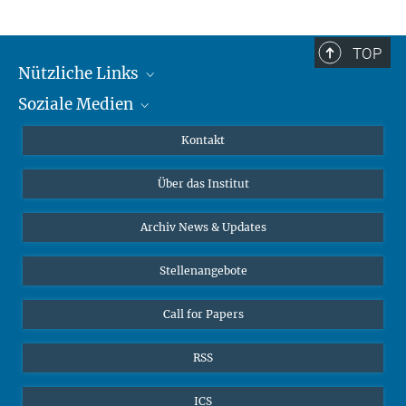
TOP
Nützliche Links
Soziale Medien
MMG Alumni Corner
Publikationen
Linkedin
Kontakt
Datenvisualisierung
Bluesky
Über das Institut
Online-Vorträge
Interviews zum Thema "Diversity"
Archiv News & Updates
Stellenangebote
Call for Papers
RSS
ICS