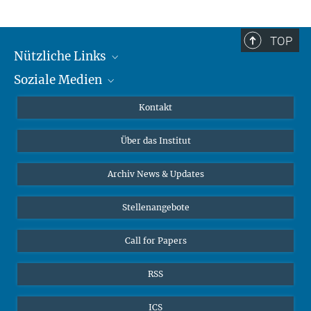
TOP
Nützliche Links
Soziale Medien
MMG Alumni Corner
Publikationen
Linkedin
Kontakt
Datenvisualisierung
Bluesky
Über das Institut
Online-Vorträge
Interviews zum Thema "Diversity"
Archiv News & Updates
Stellenangebote
Call for Papers
RSS
ICS