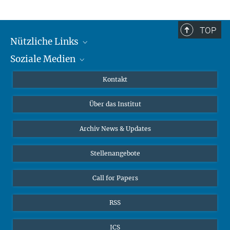
TOP
Nützliche Links
Soziale Medien
MMG Alumni Corner
Publikationen
Linkedin
Kontakt
Datenvisualisierung
Bluesky
Über das Institut
Online-Vorträge
Interviews zum Thema "Diversity"
Archiv News & Updates
Stellenangebote
Call for Papers
RSS
ICS