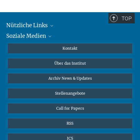
TOP
Nützliche Links
Soziale Medien
MMG Alumni Corner
Publikationen
Linkedin
Kontakt
Datenvisualisierung
Bluesky
Über das Institut
Online-Vorträge
Interviews zum Thema "Diversity"
Archiv News & Updates
Stellenangebote
Call for Papers
RSS
ICS