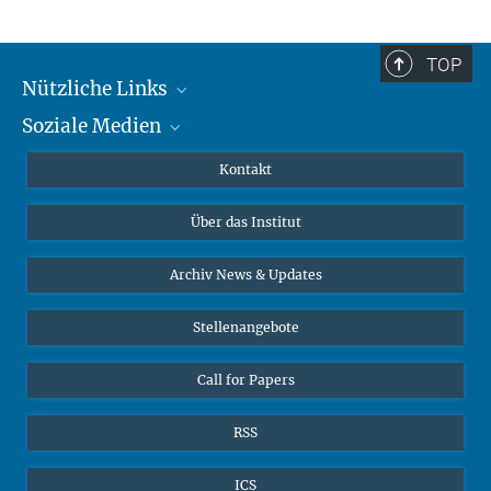
TOP
Nützliche Links
Soziale Medien
MMG Alumni Corner
Publikationen
Linkedin
Kontakt
Datenvisualisierung
Bluesky
Über das Institut
Online-Vorträge
Interviews zum Thema "Diversity"
Archiv News & Updates
Stellenangebote
Call for Papers
RSS
ICS