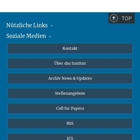
TOP
Nützliche Links
Soziale Medien
MMG Alumni Corner
Publikationen
Linkedin
Kontakt
Datenvisualisierung
Bluesky
Über das Institut
Online-Vorträge
Interviews zum Thema "Diversity"
Archiv News & Updates
Stellenangebote
Call for Papers
RSS
ICS