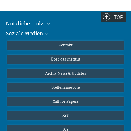
TOP
Nützliche Links
Soziale Medien
MMG Alumni Corner
Publikationen
Linkedin
Kontakt
Datenvisualisierung
Bluesky
Über das Institut
Online-Vorträge
Interviews zum Thema "Diversity"
Archiv News & Updates
Stellenangebote
Call for Papers
RSS
ICS