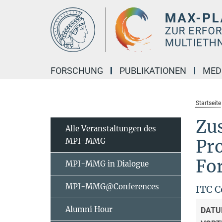
Hauptinhalt
FORSCHUNG
PUBLIKATIONEN
MED
Startseite
Zu
Alle Veranstaltungen des
MPI-MMG
Pr
Fo
MPI-MMG in Dialogue
MPI-MMG@Conferences
ITC 
Alumni Hour
DATU