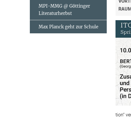
VORT
MPI-MMG @ Göttinger
RAU
Literaturherbst
Max Planck geht zur Schule
tion“ v