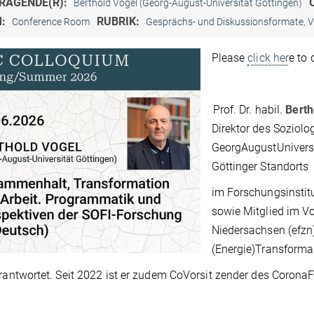
RAGENDE(R):
Berthold Vogel (Georg-August-Universität Göttingen)
M:
RUBRIK:
Conference Room
Gesprächs- und Diskussionsformate, V
Please
click her
e to 
Prof. Dr. habil.
Berth
Direktor des Soziolo
Georg­August­Universi
Göttinger Standorts
im Forschungsinstit
sowie Mitglied im V
Niedersachsen (efzn
(Energie­)Transforma­
erantwortet. Seit 2022 ist er zudem Co­Vorsit­ zender des Coron