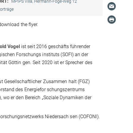
ORT:
MPIPS Villa, Hermann-Föge-Weg 12
orträge
download the flyer.
old Vogel
ist seit 2016 geschäfts­ führender
gischen Forschungs­ instituts (SOFI) an der
tät Göttin­ gen. Seit 2020 ist er Sprecher des
ut Gesellschaftlicher Zusammen­ halt (FGZ)
orstand des Energiefor­ schungszentrums
), wo er den Bereich „Soziale Dynamiken der
a­Forschungsnetzwerks Niedersach­ sen (COFONI).