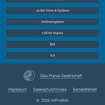
Online-Vorträge
24
25
26
27
28
29
30
Interviews zum Thema "Diversity"
Archiv News & Updates
31
Stellenangebote
Call for Papers
RSS
ICS
Max-Planck-Gesellschaft
Impressum
Datenschutzhinweis
Barrierefreiheit
©
2026, MPI-MMG