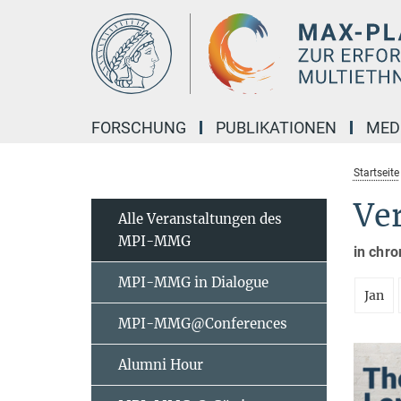
Hauptinhalt
FORSCHUNG
PUBLIKATIONEN
MED
Startseite
Ve
Alle Veranstaltungen des
MPI-MMG
in chro
MPI-MMG in Dialogue
Jan
MPI-MMG@Conferences
Alumni Hour