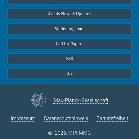
Online-Vorträge
24
25
26
27
28
29
30
Interviews zum Thema "Diversity"
Archiv News & Updates
31
Stellenangebote
Call for Papers
RSS
ICS
Max-Planck-Gesellschaft
Impressum
Datenschutzhinweis
Barrierefreiheit
©
2026, MPI-MMG