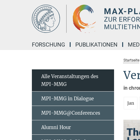
Hauptinhalt
FORSCHUNG
PUBLIKATIONEN
MED
Startseite
Ve
Alle Veranstaltungen des
MPI-MMG
in chro
MPI-MMG in Dialogue
Jan
MPI-MMG@Conferences
Alumni Hour