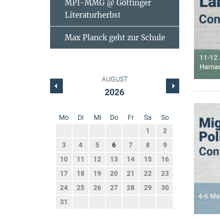
MPI-MMG @ Göttinger
Literaturherbst
Max Planck geht zur Schule
AUGUST
2026
Mo
Di
Mi
Do
Fr
Sa
So
1
2
3
4
5
6
7
8
9
10
11
12
13
14
15
16
17
18
19
20
21
22
23
24
25
26
27
28
29
30
31