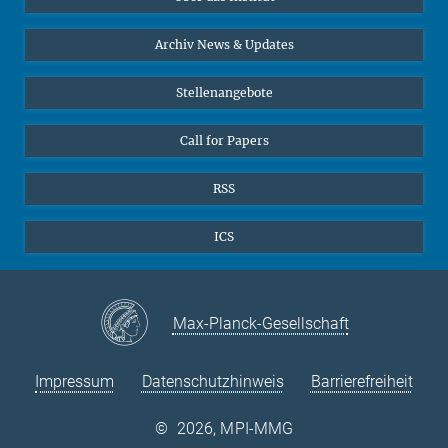
Online-Vorträge
24
25
26
27
28
29
30
Interviews zum Thema "Diversity"
Archiv News & Updates
31
Stellenangebote
Call for Papers
RSS
ICS
Max-Planck-Gesellschaft
Impressum
Datenschutzhinweis
Barrierefreiheit
©
2026, MPI-MMG