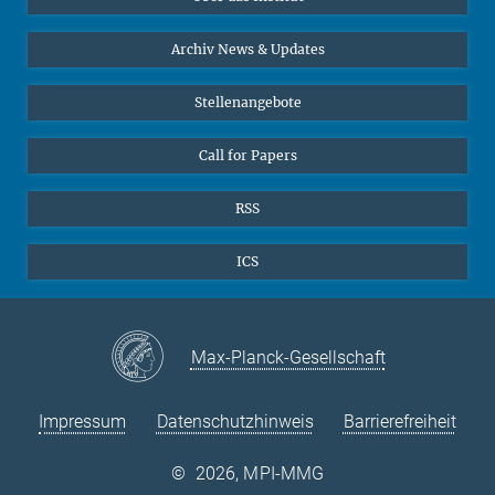
Online-Vorträge
24
25
26
27
28
29
30
Interviews zum Thema "Diversity"
Archiv News & Updates
31
Stellenangebote
Call for Papers
RSS
ICS
Max-Planck-Gesellschaft
Impressum
Datenschutzhinweis
Barrierefreiheit
©
2026, MPI-MMG