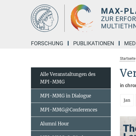
Hauptinhalt
FORSCHUNG
PUBLIKATIONEN
MED
Startseite
Ve
Alle Veranstaltungen des
MPI-MMG
in chro
MPI-MMG in Dialogue
Jan
MPI-MMG@Conferences
Alumni Hour