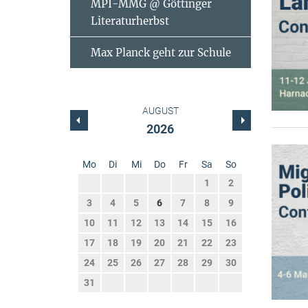
MPI-MMG @ Göttinger
Literaturherbst
Max Planck geht zur Schule
AUGUST
2026
Mo
Di
Mi
Do
Fr
Sa
So
1
2
3
4
5
6
7
8
9
10
11
12
13
14
15
16
17
18
19
20
21
22
23
24
25
26
27
28
29
30
31