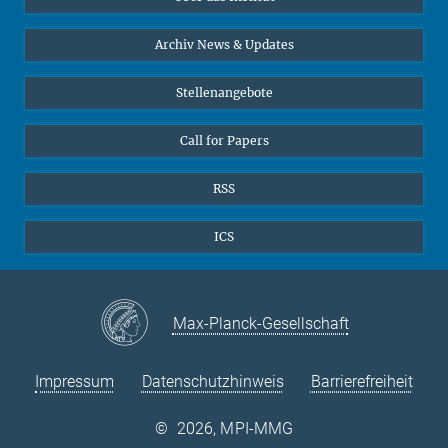
Online-Vorträge
24
25
26
27
28
29
30
Interviews zum Thema "Diversity"
Archiv News & Updates
31
Stellenangebote
Call for Papers
RSS
ICS
Max-Planck-Gesellschaft
Impressum
Datenschutzhinweis
Barrierefreiheit
©
2026, MPI-MMG