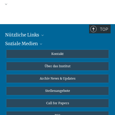
TOP
Nützliche Links
Soziale Medien
MMG Alumni Corner
Publikationen
Linkedin
Kontakt
Datenvisualisierung
Bluesky
Über das Institut
Online-Vorträge
Interviews zum Thema "Diversity"
Archiv News & Updates
Stellenangebote
Call for Papers