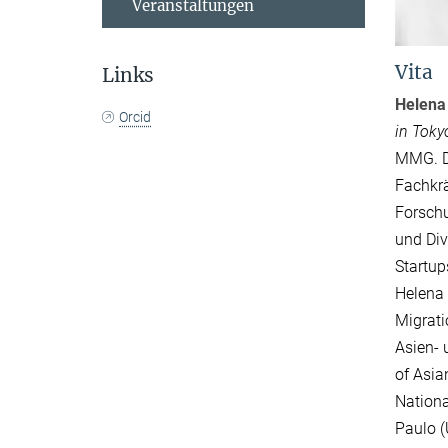
Veranstaltungen
Vita
Links
Helena
Orcid
in Toky
MMG. Da
Fachkrä
Forschu
und Div
Startup
Helena 
Migrati
Asien- 
of Asia
Nationa
Paulo (