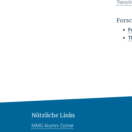
Transit
Forsc
F
T
Nützliche Links
MMG Alumni Corner