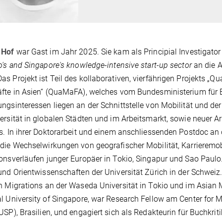
 Hof
war Gast im Jahr 2025. Sie kam als Principial Investigator
o's and Singapore's knowledge-intensive start-up sector
an die A
s Projekt ist Teil des kollaborativen, vierfährigen Projekts „Q
fte in Asien“ (QuaMaFA), welches vom Bundesministerium für B
ngsinteressen liegen an der Schnittstelle von Mobilität und der 
ersität in globalen Städten und im Arbeitsmarkt, sowie neuer A
s. In ihrer Doktorarbeit und einem anschliessenden Postdoc an
die Wechselwirkungen von geografischer Mobilität, Karrieremobi
onsverläufen junger Europäer in Tokio, Singapur und Sao Paulo.
und Orientwissenschaften der Universität Zürich in der Schweiz.
n Migrations an der Waseda Universität in Tokio und im Asian M
l University of Singapore, war Research Fellow am Center for M
USP), Brasilien, und engagiert sich als Redakteurin für Buchkri