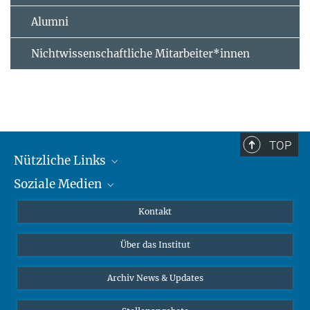
Alumni
Nichtwissenschaftliche Mitarbeiter*innen
TOP
Nützliche Links
Soziale Medien
MMG Alumni Corner
Publikationen
Linkedin
Kontakt
Datenvisualisierung
Bluesky
Über das Institut
Online-Vorträge
Interviews zum Thema "Diversity"
Archiv News & Updates