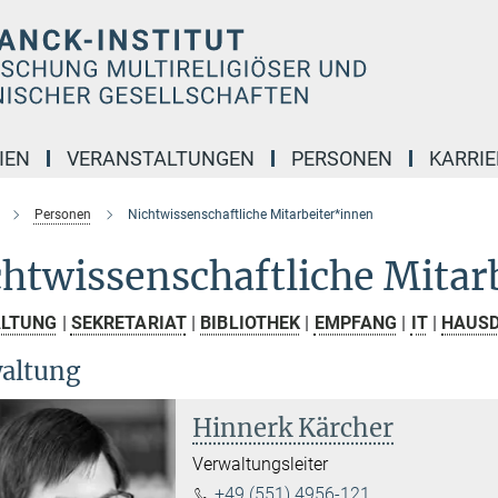
IEN
VERANSTALTUNGEN
PERSONEN
KARRIE
Personen
Nichtwissenschaftliche Mitarbeiter*innen
htwissenschaftliche Mitar
LTUNG
|
SEKRETARIAT
|
BIBLIOTHEK
|
EMPFANG
|
IT
|
HAUSD
altung
Hinnerk Kärcher
Verwaltungsleiter
+49 (551) 4956-121