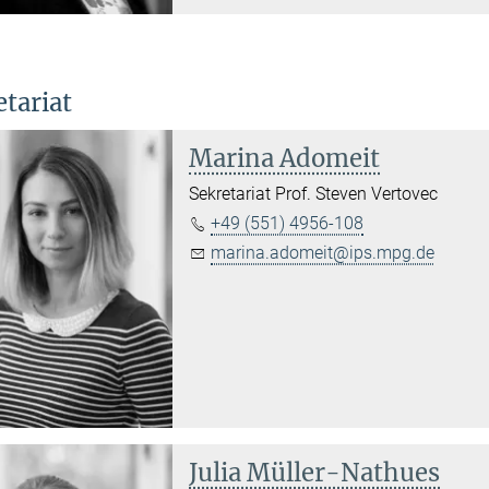
etariat
Marina Adomeit
Sekretariat Prof. Steven Vertovec
+49 (551) 4956-108
marina.adomeit@ips.mpg.de
Julia Müller-Nathues