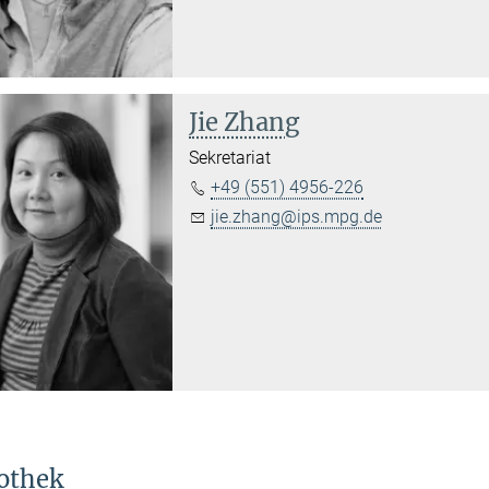
Jie Zhang
Sekretariat
+49 (551) 4956-226
jie.zhang@ips.mpg.de
iothek