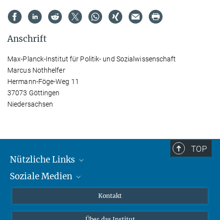
Anschrift
Max-Planck-Institut für Politik- und Sozialwissenschaft
Marcus Nothhelfer
Hermann-Föge-Weg 11
37073 Göttingen
Niedersachsen
TOP
Nützliche Links
Soziale Medien
MMG Alumni Corner
Publikationen
Linkedin
Kontakt
Datenvisualisierung
Bluesky
Über das Institut