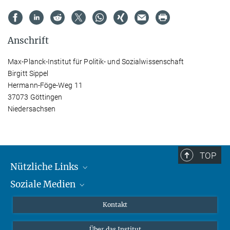
Anschrift
Max-Planck-Institut für Politik- und Sozialwissenschaft
Birgitt Sippel
Hermann-Föge-Weg 11
37073 Göttingen
Niedersachsen
TOP
Nützliche Links
Soziale Medien
MMG Alumni Corner
Publikationen
Linkedin
Kontakt
Datenvisualisierung
Bluesky
Über das Institut