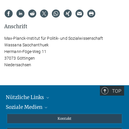
Anschrift
Max-Planck-Institut für Politik- und Sozialwissenschaft
Wassana Saochanthuek
Hermann-Föge-Weg 11
37073 Göttingen
Niedersachsen
TOP
Nützliche Links
Soziale Medien
MMG Alumni Corner
Publikationen
Linkedin
Kontakt
Datenvisualisierung
Bluesky