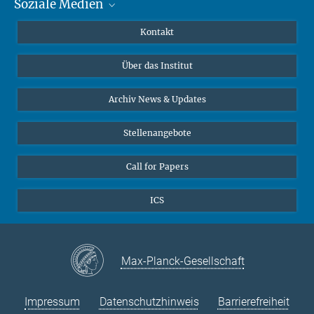
Soziale Medien
MMG Alumni Corner
Publikationen
Linkedin
Kontakt
Datenvisualisierung
Bluesky
Über das Institut
Online-Vorträge
Interviews zum Thema "Diversity"
Archiv News & Updates
Stellenangebote
Call for Papers
ICS
Max-Planck-Gesellschaft
Impressum
Datenschutzhinweis
Barrierefreiheit