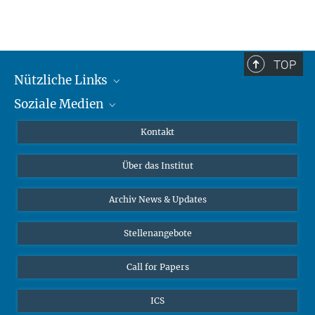
TOP
Nützliche Links
Soziale Medien
MMG Alumni Corner
Publikationen
Linkedin
Kontakt
Datenvisualisierung
Bluesky
Über das Institut
Online-Vorträge
Interviews zum Thema "Diversity"
Archiv News & Updates
Stellenangebote
Call for Papers
ICS