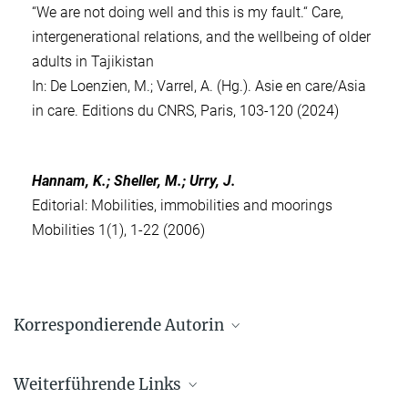
“We are not doing well and this is my fault.“ Care,
intergenerational relations, and the wellbeing of older
adults in Tajikistan
In: De Loenzien, M.; Varrel, A. (Hg.).
Asie en care/Asia
in care.
Editions du CNRS, Paris, 103-120 (2024)
Hannam, K.; Sheller, M.; Urry, J.
Editorial: Mobilities, immobilities and moorings
Mobilities 1(1), 1-22 (2006)
Korrespondierende Autorin
Dr. Swetlana Torno
Weiterführende Links
Max-Planck-Institut für ethnologische Forschung, Halle (Saale)