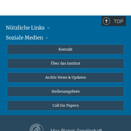
+49 551 4956-266
IOM Tajikistan
torno@mmg.mpg.de
Anthropology of Smartphones and Smart Ageing
(ASSA)
TOP
Nützliche Links
Soziale Medien
MMG Alumni Corner
Publikationen
Linkedin
Kontakt
Datenvisualisierung
Bluesky
Über das Institut
Online-Vorträge
Interviews zum Thema "Diversity"
Archiv News & Updates
Stellenangebote
Call for Papers
Max-Planck-Gesellschaft