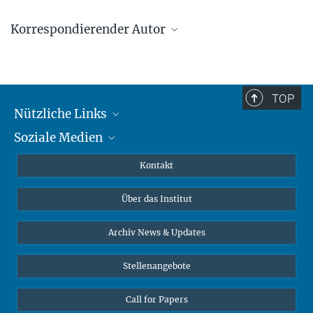
Korrespondierender Autor
Peter van der Veer
Max-Planck-Institut zur Erforschung multireligiöser und
multiethnischer Gesellschaften, Göttingen
TOP
Vanderveer@mmg.mpg.de
Nützliche Links
Soziale Medien
MMG Alumni Corner
Publikationen
Linkedin
Kontakt
Datenvisualisierung
Bluesky
Über das Institut
Online-Vorträge
Interviews zum Thema "Diversity"
Archiv News & Updates
Stellenangebote
Call for Papers