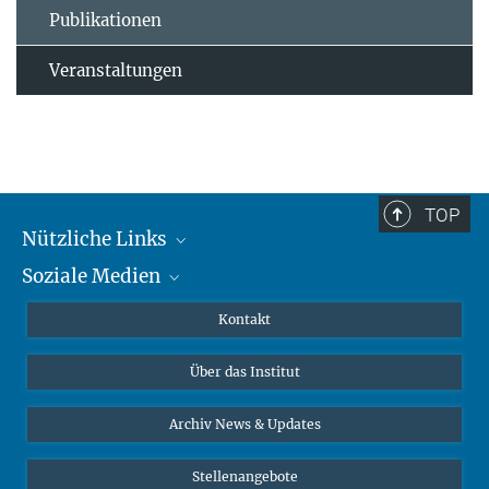
Publikationen
Veranstaltungen
TOP
Nützliche Links
Soziale Medien
MMG Alumni Corner
Publikationen
Linkedin
Kontakt
Datenvisualisierung
Bluesky
Über das Institut
Online-Vorträge
Interviews zum Thema "Diversity"
Archiv News & Updates
Stellenangebote