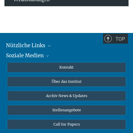
TOP
Nützliche Links
Soziale Medien
MMG Alumni Corner
Publikationen
Linkedin
Kontakt
Datenvisualisierung
Bluesky
Über das Institut
Online-Vorträge
Interviews zum Thema "Diversity"
Archiv News & Updates
Stellenangebote
Call for Papers