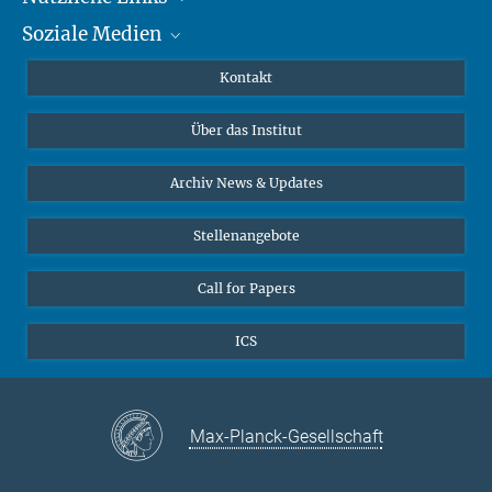
Soziale Medien
MMG Alumni Corner
Publikationen
Linkedin
Kontakt
Datenvisualisierung
Bluesky
Über das Institut
Online-Vorträge
Interviews zum Thema "Diversity"
Archiv News & Updates
Stellenangebote
Call for Papers
ICS
Max-Planck-Gesellschaft