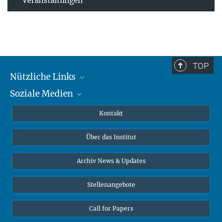
Veranstaltungen
TOP
Nützliche Links
Soziale Medien
MMG Alumni Corner
Publikationen
Linkedin
Kontakt
Datenvisualisierung
Bluesky
Über das Institut
Online-Vorträge
Interviews zum Thema "Diversity"
Archiv News & Updates
Stellenangebote
Call for Papers