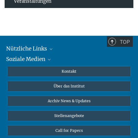
Veranstaltungen
TOP
Nützliche Links
Soziale Medien
MMG Alumni Corner
Publikationen
Linkedin
Kontakt
Datenvisualisierung
Bluesky
Über das Institut
Online-Vorträge
Interviews zum Thema "Diversity"
Archiv News & Updates
Stellenangebote
Call for Papers