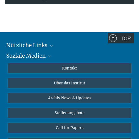
TOP
Nützliche Links
Soziale Medien
MMG Alumni Corner
Publikationen
Linkedin
Kontakt
Datenvisualisierung
Bluesky
Über das Institut
Online-Vorträge
Interviews zum Thema "Diversity"
Archiv News & Updates
Stellenangebote
Call for Papers