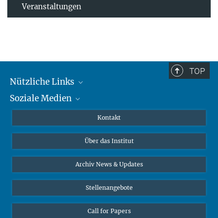
Veranstaltungen
TOP
Nützliche Links
Soziale Medien
MMG Alumni Corner
Publikationen
Linkedin
Kontakt
Datenvisualisierung
Bluesky
Über das Institut
Online-Vorträge
Interviews zum Thema "Diversity"
Archiv News & Updates
Stellenangebote
Call for Papers