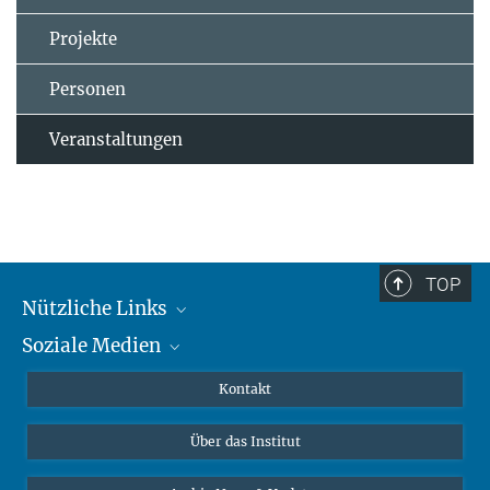
Projekte
Personen
Veranstaltungen
TOP
Nützliche Links
Soziale Medien
MMG Alumni Corner
Publikationen
Linkedin
Kontakt
Datenvisualisierung
Bluesky
Über das Institut
Online-Vorträge