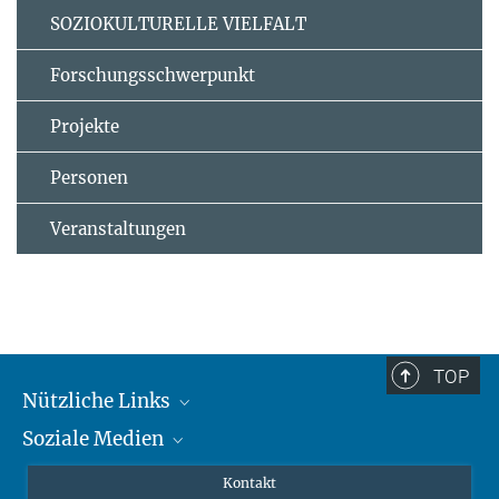
SOZIOKULTURELLE VIELFALT
Forschungsschwerpunkt
Projekte
Personen
Veranstaltungen
TOP
Nützliche Links
Soziale Medien
MMG Alumni Corner
Publikationen
Linkedin
Kontakt