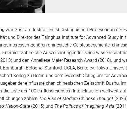
ng
war Gast am Institut. Er ist Distinguished Professor an der 
ität und Direktor des Tsinghua Institute for Advanced Study in
ngsinteressen gehören chinesische Geistesgeschichte, chine­sis
. Er erhielt zahlreiche Auszeichnungen für seine wissenschaftli
2013) und den Anneliese Maier Research Award (2018), und wa
, Edinburgh, Bologna, Stanford, UCLA, Berkeley, Tokyo Universi
chaft Kolleg zu Berlin und dem Swedish Collegium for Advanc
usgeber der einfluss­reichen chinesischen Zeitschrift Dushu. Im
in die Liste der 100 einflussreichsten Intellektuellen weltweit
ntlichungen zählen
The Rise of Modern Chinese Thought
(2023
to Nation-State
(2015) und
The Politics of Imagining Asia
(2011