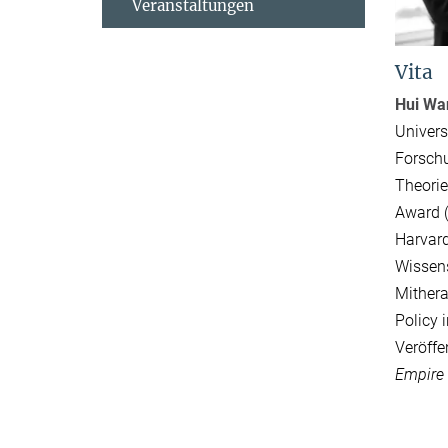
Veranstaltungen
Vita
Hui Wa
Univers
Forschu
Theorie
Award (
Harvard
Wissens
Mithera
Policy 
Veröffe
Empire 