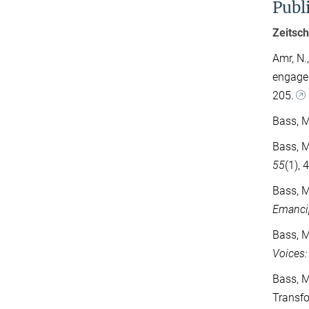
Publ
Zeitsch
Amr, N.,
engagem
205.
Bass, M
Bass, M
55
(1),
Bass, M
Emancip
Bass, M
Voices:
Bass, M
Transfo