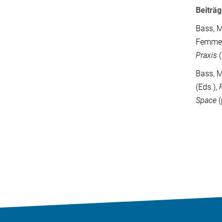
Beiträ
Bass, M
Femme R
Praxis
(
Bass, M
(Eds.),
Space
(