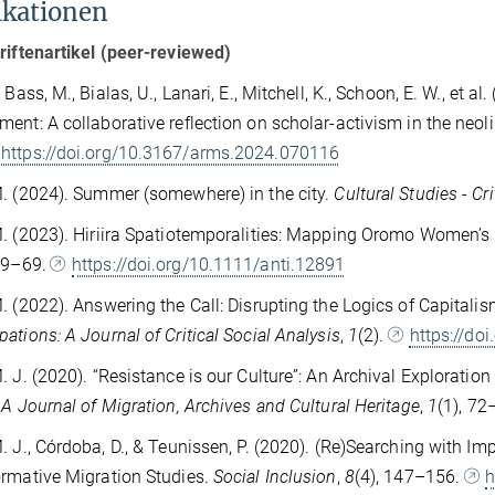
ikationen
riftenartikel (peer-reviewed)
 Bass, M., Bialas, U., Lanari, E., Mitchell, K., Schoon, E. W., et al
ent: A collaborative reflection on scholar-activism in the neoli
https://doi.org/10.3167/arms.2024.070116
. (2024). Summer (somewhere) in the city.
Cultural Studies - Cr
. (2023). Hiriira Spatiotemporalities: Mapping Oromo Women’s L
 49–69.
https://doi.org/10.1111/anti.12891
. (2022). Answering the Call: Disrupting the Logics of Capita
ations: A Journal of Critical Social Analysis
,
1
(2).
https://d
. J. (2020). “Resistance is our Culture”: An Archival Explorati
 A Journal of Migration, Archives and Cultural Heritage
,
1
(1), 72
. J., Córdoba, D., & Teunissen, P. (2020). (Re)Searching with Impe
rmative Migration Studies.
Social Inclusion
,
8
(4), 147–156.
h