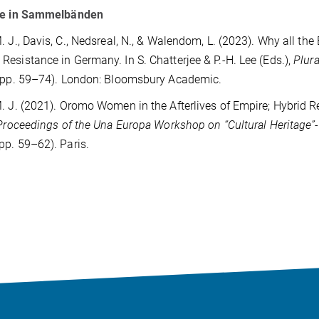
ge in Sammelbänden
. J., Davis, C., Nedsreal, N., & Walendom, L. (2023). Why all t
esistance in Germany. In S. Chatterjee & P.-H. Lee (Eds.),
Plur
pp. 59–74). London: Bloomsbury Academic.
. J. (2021). Oromo Women in the Afterlives of Empire; Hybrid Re
Proceedings of the Una Europa Workshop on “Cultural Heritage”-
pp. 59–62). Paris.