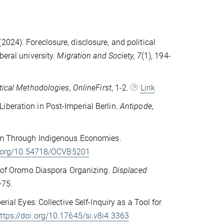
. (2024). Foreclosure, disclosure, and political
beral university.
Migration and Society, 7
(1), 194-
itical Methodologies, OnlineFirst
, 1-2.
Link
iberation in Post-Imperial Berlin.
Antipode
,
lism Through Indigenous Economies.
oi.org/10.54718/OCVB5201
on of Oromo Diaspora Organizing.
Displaced
–75.
rial Eyes: Collective Self-Inquiry as a Tool for
ttps://doi.org/10.17645/si.v8i4.3363