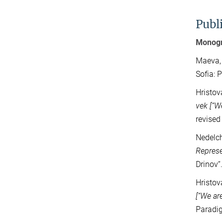
Publ
Monogr
Maeva, 
Sofia: 
Hristov
vek [“W
revised
Nedelch
Represe
Drinov“
Hristov
[“We ar
Paradi