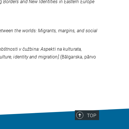
g Borders and New Identities in Eastern Europe
etween the worlds: Migrants, margins, and social
obštnosti v čužbina: Aspekti na kulturata,
lture, identity and migration]
(Bălgarska, părvo
TOP