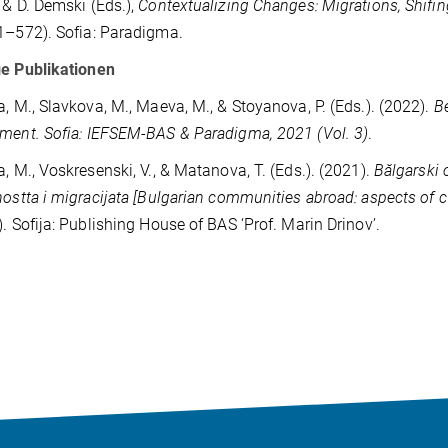
 & D. Demski (Eds.),
Contextualizing Changes: Migrations, Shifin
1–572). Sofia: Paradigma.
ge Publikationen
a, M., Slavkova, M., Maeva, M., & Stoyanova, P. (Eds.). (2022).
B
ment. Sofia: IEFSEM-BAS & Paradigma, 2021 (Vol. 3)
.
a, M., Voskresenski, V., & Matanova, T. (Eds.). (2021).
Bălgarski 
nostta i migracijata [Bulgarian communities abroad: aspects of cu
). Sofija: Publishing House of BAS ‘Prof. Marin Drinov’.