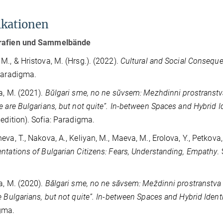
ikationen
afien und Sammelbände
M., & Hristova, M. (Hrsg.). (2022).
Cultural and Social Conseque
Paradigma.
a, M. (2021).
Bŭlgari sme, no ne sŭvsem: Mezhdinni prostranstva 
e are Bulgarians, but not quite”. In-between Spaces and Hybrid Ide
 edition). Sofia: Paradigma.
eva, T., Nakova, A., Keliyan, M., Maeva, M., Erolova, Y., Petkova,
ntations of Bulgarian Citizens: Fears, Understanding, Empathy
.
.
a, M. (2020).
Bălgari sme, no ne săvsem: Meždinni prostranstva i
e Bulgarians, but not quite”. In-between Spaces and Hybrid Identit
gma.