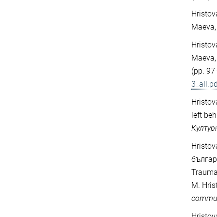
Hristov
Maeva, 
Hristov
Maeva, 
(pp. 97
3_all.p
Hristo
left be
Култур
Hristo
българ
Traumat
M. Hris
communi
Hristov