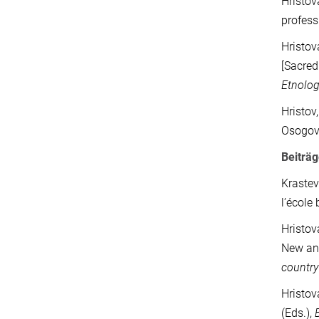
Hristo
profess
Hristo
[Sacred
Etnolog
Hristov
Osogov
Beiträ
Krastev
l’école
Hristov
New and
country
Hristov
(Eds.),