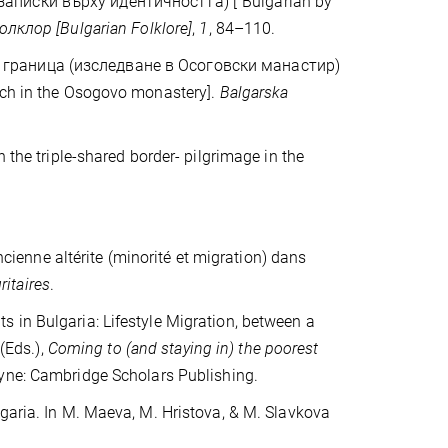
(записки върху идентичността) ["Bulgarian by
олклор [Bulgarian Folklore]
,
1
, 84–110.
а граница (изследване в Осоговски манастир)
arch in the Osogovo monastery].
Balgarska
 the triple-shared border- pilgrimage in the
ancienne altérite (minorité et migration) dans
ritaires
.
 in Bulgaria: Lifestyle Migration, bеtween a
 (Eds.),
Coming to (and staying in) the poorest
yne: Cambridge Scholars Publishing.
lgaria. In M. Maeva, M. Hristova, & M. Slavkova