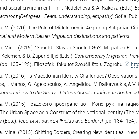
nd social environment]. In T. Nedelcheva & A. Nakova (Eds.),
Б
астност [Refugees—Fears, understanding, empathy]
. Sofia: Pub
a, M. (2020). The Role of Middlemen in Acquiring Bulgarian Citi
onal and Modern Balkan Migration destinations and patterns
.
a, Mina. (2019). “Should I Stay or Should I Go?”: Migration Pat
. Kelemen, & D. Župarić-Iljić (Eds.),
Contemporary Migration Trend
(pp. 105–122). Filozofski fakultet Sveučilišta u Zagrebu.
htt
a, M. (2016). Is Macedonian Identity Challenged? Observations 
os, I. Manos, G. Agelopoulos, A. Angelidou, V. Dalkavoukis, & V. 
Contributions to the Study of International Frontiers in Southeas
va, M. (2015). Градското пространство — Конструкт на наци
[The Urban Space as a Construct of the National identity (The 
 (Eds.),
Терени и граници [Fields and Borders]
(pp. 134–154).
a, Mina. (2015). Shifting Borders, Creating New Identities—New C