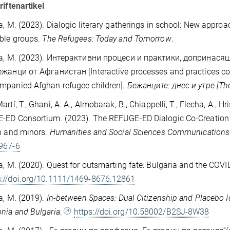
riftenartikel
a, M. (2023). Dialogic literary gatherings in school: New appro
ble groups.
The Refugees: Today and Tomorrow
.
va, M. (2023). Интерактивни процеси и практики, допринас
жанци от Афганистан [Interactive processes and practices cont
mpanied Afghan refugee children].
Бежанците: днес и утре [Th
artí, T., Ghani, A. A., Almobarak, B., Chiappelli, T., Flecha, A., 
-ED Consortium. (2023). The REFUGE-ED Dialogic Co-Creation
n and minors.
Humanities and Social Sciences Communications
967-6
a, M. (2020). Quest for outsmarting fate: Bulgaria and the COVI
s://doi.org/10.1111/1469-8676.12861
a, M. (2019).
In-between Spaces: Dual Citizenship and Placebo Id
nia and Bulgaria
.
https://doi.org/10.58002/B2SJ-8W38