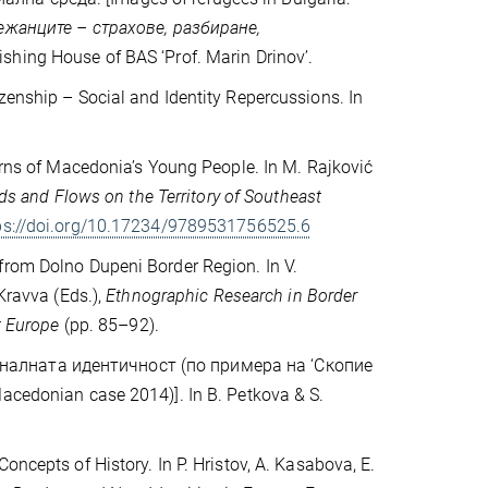
ежанците – страхове, разбиране,
lishing House of BAS ‘Prof. Marin Drinov’.
zenship – Social and Identity Repercussions. In
terns of Macedonia’s Young People. In M. Rajković
s and Flows on the Territory of Southeast
ps://doi.org/10.17234/9789531756525.6
from Dolno Dupeni Border Region. In V.
Kravva (Eds.),
Ethnographic Research in Border
t Europe
(pp. 85–92).
оналната идентичност (по примера на ‘Скопие
Macedonian case 2014)]. In B. Petkova & S.
oncepts of History. In P. Hristov, A. Kasabova, E.