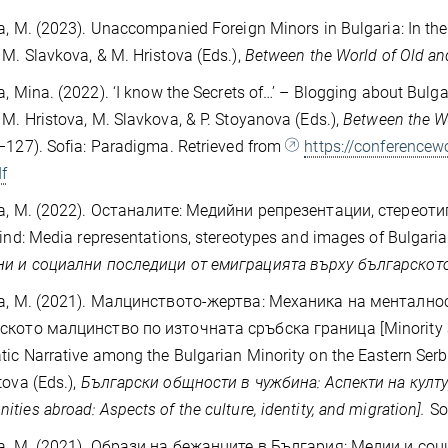
a, M. (2023). Unaccompanied Foreign Minors in Bulgaria: In t
M. Slavkova, & M. Hristova (Eds.),
Between the World of Old 
a, Mina. (2022). ‘I know the Secrets of…’ – Blogging about Bul
M. Hristova, M. Slavkova, & P. Stoyanova (Eds.),
Between the Wo
–127). Sofia: Paradigma. Retrieved from
https://conferencew
df
va, M. (2022). Останалите: Медийни репрезентации, стереот
hind: Media representations, stereotypes and images of Bulgaria
ни и социални последици от емиграцията върху българскот
va, M. (2021). Малцинството-жертва: Механика на менталн
ското малцинство по източната сръбска граница [Minority as
ic Narrative among the Bulgarian Minority on the Eastern Serbi
tova (Eds.),
Български общности в чужбина: Аспекти на култур
ties abroad: Aspects of the culture, identity, and migration].
Sof
a, M. (2021). Образи на бежанците в България: Медии и социа