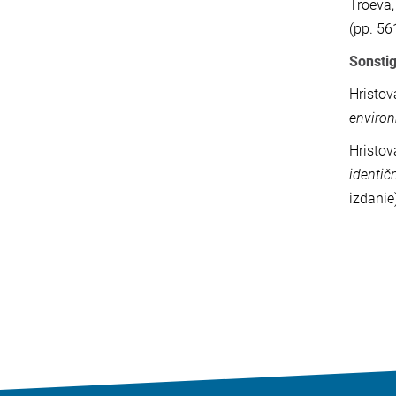
Troeva,
(pp. 56
Sonsti
Hristov
environ
Hristov
identič
izdanie