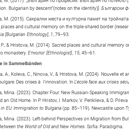
va, M. (2017). „Българин по професия. Българин по потекло“
ion. Bulgarian by descent"(notes on the identity)].
Български
ф
va, M. (2015). Сакрални места и културна памет на тройнат
 places and cultural memory on the triple-shared border (rese
ia [Bulgarian Ethnology]
,
1
, 79–93.
, P., & Hristova, M. (2014). Sacred places and cultural memory on
o monastery.
Етнолог [Ethnologist]
,
15
, 45–61.
ge in Sammelbänden
a, A., Koleva, C., Ninova, V., & Hristova, M. (2024). Nouvelle et 
 bulgare: Des crises à l’innovation. In
L’école face aux crises sécu
a, Mina. (2023). Chapter Four: New Russian-Speaking Immigrants
 an Old Home. In P. Hristov, I. Markov, V. Periklieva, & D. Pileva
 in EU: Immigration to Bulgaria
(pp. 85–119). Newcastle upon T
a, Mina. (2023). Left-behind Perspectives on Migration from Bu
Between the World of Old and New Homes
. Sofia: Paradigma.