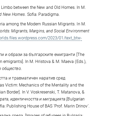
he Limbo between the New and Old Homes. In M.
and New Homes
. Sofia: Paradigma.
garia among the Modern Russian Migrants. In M.
rlds: Migrants, Margins, and Social Environment
orlds.files.wordpress.com/2023/01/text_btw-
ипи и образи за българските емигранти [The
n emigrants]. In M. Hristova & M. Maeva (Eds.),
о общество.
остта и травматичен наратив сред
 Victim: Mechanics of the Mentality and the
an Border]. In V. Voskresenski, T. Matanova, &
ата, идентичността и миграцията [Bulgarian
ia: Publishing House of BAS ‘Prof. Marin Drinov’.
лна среда. [Images of refugees in Bulgaria: