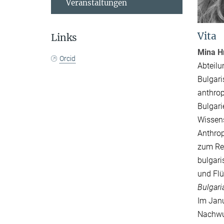
Veranstaltungen
Vita
Links
Mina H
Orcid
Abteilu
Bulgari
anthrop
Bulgari
Wissens
Anthrop
zum Re
bulgari
und Flü
Bulgari
Im Janu
Nachwu