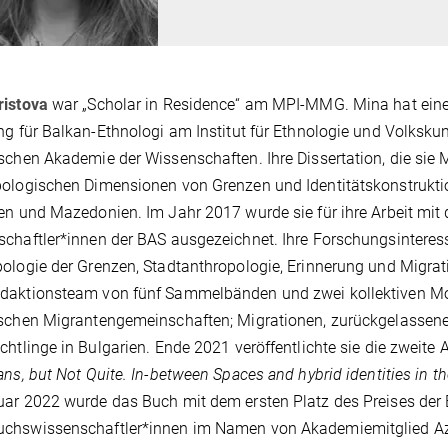
ristova
war „Scholar in Residence“ am MPI-MMG. Mina hat einen
ng für Balkan-Ethnologi am Institut für Ethnologie und Volk
schen Akademie der Wissenschaften. Ihre Dissertation, die sie M
ologischen Dimensionen von Grenzen und Identitätskonstruktio
en und Mazedonien. Im Jahr 2017 wurde sie für ihre Arbeit mit 
chaftler*innen der BAS ausgezeichnet. Ihre Forschungsinteres
ologie der Grenzen, Stadtanthropologie, Erinnerung und Migrat
daktionsteam von fünf Sammelbänden und zwei kollektiven Mo
schen Migrantengemeinschaften; Migrationen, zurückgelassene 
chtlinge in Bulgarien. Ende 2021 veröffentlichte sie die zweite 
ans, but Not Quite. In-between Spaces and hybrid identities in t
ar 2022 wurde das Buch mit dem ersten Platz des Preises der
chswissenschaftler*innen im Namen von Akademiemitglied Az