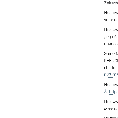
Zeitsch
Hristov
vulnera
Hristo
деца бе
unacco
Sordé-M
REFUGE
childre
023-01
Hristov
http
Hristov
Macedo