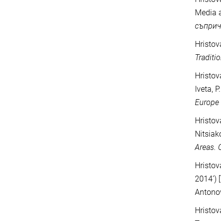
Media a
съприч
Hristov
Traditi
Hristov
Iveta, P
Europe
Hristov
Nitsiak
Areas. 
Hristo
2014’) 
Antonov
Hristov