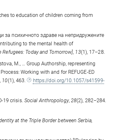
aches to education of children coming from
ящи за психичното здраве на непридружените
ributing to the mental health of
e Refugees: Today and Tomorrow]
,
13
(1), 17–28.
Hristova, M., … Group Authorship, representing
 Process: Working with and for REFUGE-ED
,
10
(1), 463.
https://doi.org/10.1057/s41599-
D‐19 crisis.
Social Anthropology
,
28
(2), 282–284.
entity at the Triple Border between Serbia,