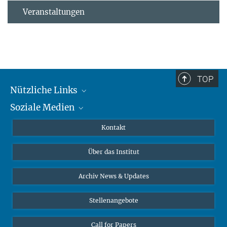
Veranstaltungen
TOP
Nützliche Links
Soziale Medien
MMG Alumni Corner
Publikationen
Linkedin
Kontakt
Datenvisualisierung
Bluesky
Über das Institut
Online-Vorträge
Interviews zum Thema "Diversity"
Archiv News & Updates
Stellenangebote
Call for Papers