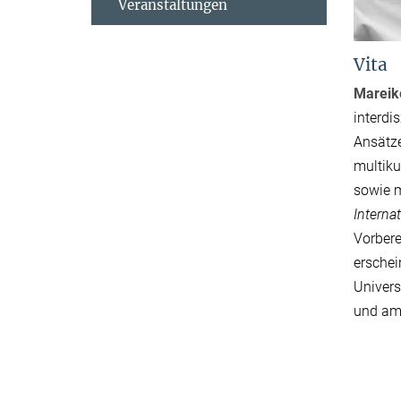
Veranstaltungen
Vita
Mareik
interdi
Ansätze
multiku
sowie 
Interna
Vorbere
erschei
Univers
und am